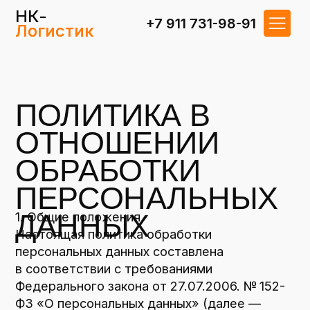
НК-
НК-
+7 981 999 47 00
+7 911 731-98-91
Логистик
Логистик
ПОЛИТИКА В
ОТНОШЕНИИ
ОБРАБОТКИ
ПЕРСОНАЛЬНЫХ
ДАННЫХ
1. Общие положения
Настоящая политика обработки
персональных данных составлена
в соответствии с требованиями
Федерального закона от 27.07.2006. № 152-
ФЗ «О персональных данных» (далее —
Закон о персональных данных) и определяет
порядок обработки персональных данных
и меры по обеспечению безопасности
персональных данных, предпринимаемые
ООО «НК-Логистик» (далее — Оператор).
1.1. Оператор ставит своей важнейшей
целью и условием осуществления своей