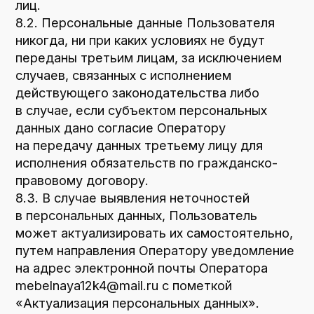
НК-
Логистик
ООО «НК-Логистик»
Материалы
О нас
Каталог
Щебень
Доставка и оплата
ЩПС
Отсев
Условия сотрудничества
Контакты
+7 911 731-98-91
Санкт-Петербург, ул.Мебельная, д.12, к.4
mebelnaya12k4@mail.ru