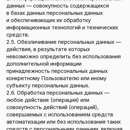
передачу (распространение,
предоставление, доступ), обезличивание,
блокирование, удаление, уничтожение
персональных данных.
2.7. Оператор — государственный орган,
муниципальный орган, юридическое или
физическое лицо, самостоятельно или
совместно с другими лицами организующие
и/или осуществляющие обработку
персональных данных, а также
определяющие цели обработки
персональных данных, состав персональных
данных, подлежащих обработке, действия
(операции), совершаемые с персональными
данными.
2.8. Персональные данные — любая
информация, относящаяся прямо или
косвенно к определенному или
определяемому Пользователю веб-сайта
ploshadka-mebelnaya.ru/
.
2.9. Персональные данные, разрешенные
субъектом персональных данных для
распространения, — персональные данные,
доступ неограниченного круга лиц
к которым предоставлен субъектом