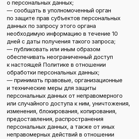
4.2. Субъекты персональных данных
обязаны:
— предоставлять Оператору достоверные
данные о себе;
— сообщать Оператору об уточнении
(обновлении, изменении) своих
персональных данных.
4.3. Лица, передавшие Оператору
недостоверные сведения о себе, либо
сведения о другом субъекте персональных
данных без согласия последнего, несут
ответственность в соответствии
с законодательством РФ.
5. Принципы обработки персональных
данных
5.1. Обработка персональных данных
осуществляется на законной и справедливой
основе.
5.2. Обработка персональных данных
ограничивается достижением конкретных,
заранее определенных и законных целей.
Не допускается обработка персональных
данных, несовместимая с целями сбора
персональных данных.
5.3. Не допускается объединение баз