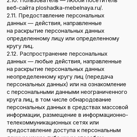
данных, а также, направления обращения
с требованием о прекращении обработки
персональных данных, Оператор вправе
продолжить обработку персональных
данных без согласия субъекта персональных
данных при наличии оснований, указанных
в Законе о персональных данных;
— самостоятельно определять состав
и перечень мер, необходимых
и достаточных для обеспечения выполнения
обязанностей, предусмотренных Законом
о персональных данных и принятыми
в соответствии с ним нормативными
правовыми актами, если иное
не предусмотрено Законом о персональных
данных или другими федеральными
законами.
3.2. Оператор обязан:
— предоставлять субъекту персональных
данных по его просьбе информацию,
касающуюся обработки его персональных
данных;
— организовывать обработку персональных
данных в порядке, установленном
действующим законодательством РФ;
— отвечать на обращения и запросы