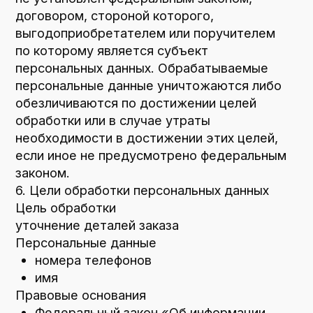
8.5. Вся информация, которая собирается
сторонними сервисами, в том числе
платежными системами, средствами связи
и другими поставщиками услуг, хранится
и обрабатывается указанными лицами
(Операторами) в соответствии
с их Пользовательским соглашением
и Политикой конфиденциальности. Субъект
персональных данных и/или с указанными
документами. Оператор не несет
ответственность за действия третьих лиц,
в том числе указанных в настоящем пункте
поставщиков услуг.
8.6. Установленные субъектом
персональных данных запреты на передачу
(кроме предоставления доступа), а также
на обработку или условия обработки (кроме
получения доступа) персональных данных,
разрешенных для распространения,
не действуют в случаях обработки
персональных данных в государственных,
общественных и иных публичных интересах,
определенных законодательством РФ.
8.7. Оператор при обработке персональных
данных обеспечивает конфиденциальность
персональных данных.