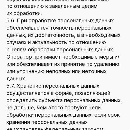
данных дано согласие Оператору
на передачу данных третьему лицу для
исполнения обязательств по гражданско-
правовому договору.
8.3. В случае выявления неточностей
в персональных данных, Пользователь
может актуализировать их самостоятельно,
путем направления Оператору уведомление
на адрес электронной почты Оператора
mebelnaya12k4@mail.ru
с пометкой
«Актуализация персональных данных».
8.4. Срок обработки персональных данных
определяется достижением целей, для
которых были собраны персональные
данные, если иной срок не предусмотрен
договором или действующим
законодательством.
Пользователь может в любой момент
отозвать свое согласие на обработку
персональных данных, направив Оператору
уведомление посредством электронной
почты на электронный адрес Оператора
mebelnaya12k4@mail.ru
с пометкой «Отзыв
согласия на обработку персональных
данных».