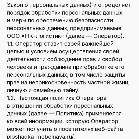
деятельности соблюдение прав и свобод
человека и гражданина при обработке его
персональных данных, в том числе защиты
прав на неприкосновенность частной жизни,
личную и семейную тайну.
1.2. Настоящая политика Оператора
в отношении обработки персональных
данных (далее — Политика) применяется
ко всей информации, которую Оператор
может получить о посетителях веб-сайта
ploshadka-mebelnaya.ru/
.
2. Основные понятия, используемые
в Политике
2.1. Автоматизированная обработка
персональных данных — обработка
персональных данных с помощью средств
вычислительной техники.
2.2. Блокирование персональных данных —
временное прекращение обработки
персональных данных (за исключением
случаев, если обработка необходима для
уточнения персональных данных).
2.3. Веб-сайт — совокупность графических
и информационных материалов, а также
программ для ЭВМ и баз данных,