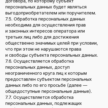
10.2. Оператор до подачи вышеуказанного
уведомления, обязан получить от органов
власти иностранного государства,
иностранных физических лиц, иностранных
юридических лиц, которым планируется
трансграничная передача персональных
данных, соответствующие сведения.
11. Конфиденциальность персональных
данных
Оператор и иные лица, получившие доступ
к персональным данным, обязаны
не раскрывать третьим лицам
и не распространять персональные данные
без согласия субъекта персональных
данных, если иное не предусмотрено
федеральным законом.
12. Заключительные положения
12.1. Пользователь может получить любые
разъяснения по интересующим вопросам,
касающимся обработки его персональных
данных, обратившись к Оператору
с помощью электронной почты
mebelnaya12k4@mail.ru
.
12.2. В данном документе будут отражены
любые изменения политики обработки