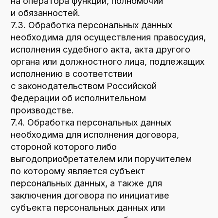
систематизацию, накопление, хранение,
уточнение (обновление, изменение),
извлечение, использование, передачу
(распространение, предоставление,
доступ), обезличивание, блокирование,
удаление и уничтожение персональных
данных.
9.2. Оператор осуществляет
автоматизированную обработку
персональных данных с получением и/или
передачей полученной информации
по информационно-телекоммуникационным
сетям или без таковой.
10. Трансграничная передача персональных
данных
10.1. Оператор до начала осуществления
деятельности по трансграничной передаче
персональных данных обязан уведомить
уполномоченный орган по защите прав
субъектов персональных данных о своем
намерении осуществлять трансграничную
передачу персональных данных (такое
уведомление направляется отдельно
от уведомления о намерении осуществлять
обработку персональных данных).