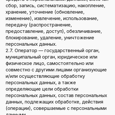
персональных данных путем дачи согласия
на обработку персональных данных,
разрешенных субъектом персональных
данных для распространения в порядке,
предусмотренном Законом о персональных
данных (далее — персональные данные,
разрешенные для распространения).
2.10. Пользователь — любой посетитель
веб-сайта
ploshadka-mebelnaya.ru/
.
2.11. Предоставление персональных
данных — действия, направленные
на раскрытие персональных данных
определенному лицу или определенному
кругу лиц.
2.12. Распространение персональных
данных — любые действия, направленные
на раскрытие персональных данных
неопределенному кругу лиц (передача
персональных данных) или на ознакомление
с персональными данными неограниченного
круга лиц, в том числе обнародование
персональных данных в средствах массовой
информации, размещение в информационно-
телекоммуникационных сетях или
предоставление доступа к персональным